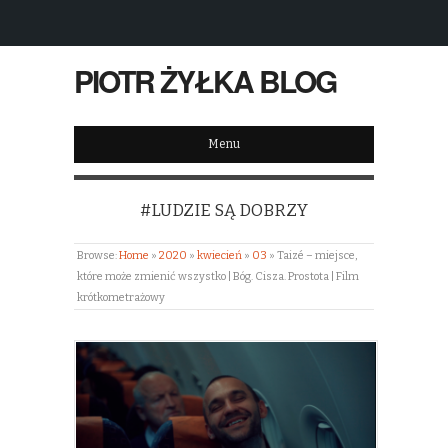
PIOTR ŻYŁKA BLOG
Menu
#LUDZIE SĄ DOBRZY
Browse:
Home
»
2020
»
kwiecień
»
03
»
Taizé – miejsce,
które może zmienić wszystko | Bóg. Cisza. Prostota | Film
krótkometrażowy