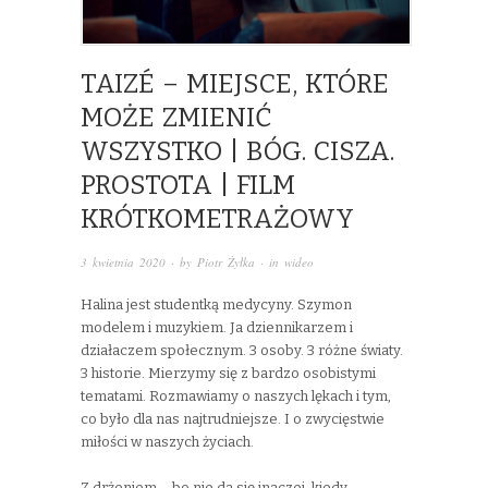
TAIZÉ – MIEJSCE, KTÓRE
MOŻE ZMIENIĆ
WSZYSTKO | BÓG. CISZA.
PROSTOTA | FILM
KRÓTKOMETRAŻOWY
3 kwietnia 2020
· by
Piotr Żyłka
· in
wideo
Halina jest studentką medycyny. Szymon
modelem i muzykiem. Ja dziennikarzem i
działaczem społecznym. 3 osoby. 3 różne światy.
3 historie. Mierzymy się z bardzo osobistymi
tematami. Rozmawiamy o naszych lękach i tym,
co było dla nas najtrudniejsze. I o zwycięstwie
miłości w naszych życiach.
Z drżeniem – bo nie da się inaczej, kiedy