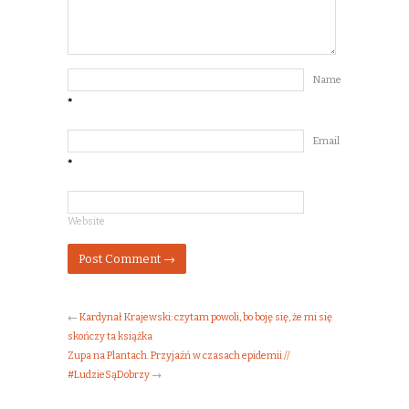
Name
*
Email
*
Website
←
Kardynał Krajewski: czytam powoli, bo boję się, że mi się
skończy ta książka
Zupa na Plantach. Przyjaźń w czasach epidemii //
#LudzieSąDobrzy
→