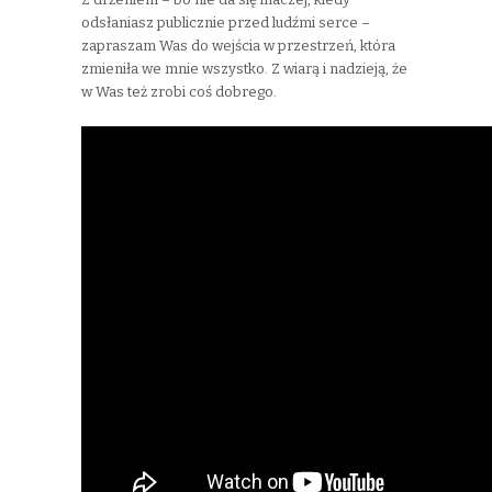
odsłaniasz publicznie przed ludźmi serce –
zapraszam Was do wejścia w przestrzeń, która
zmieniła we mnie wszystko. Z wiarą i nadzieją, że
w Was też zrobi coś dobrego.