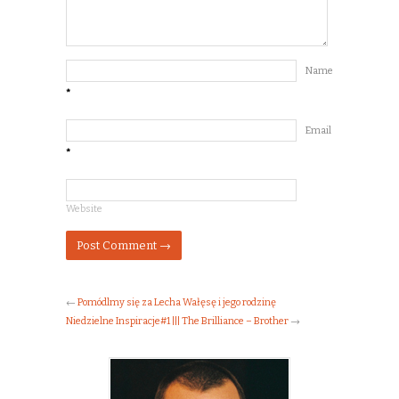
Name
*
Email
*
Website
←
Pomódlmy się za Lecha Wałęsę i jego rodzinę
Niedzielne Inspiracje#1 ||| The Brilliance – Brother
→