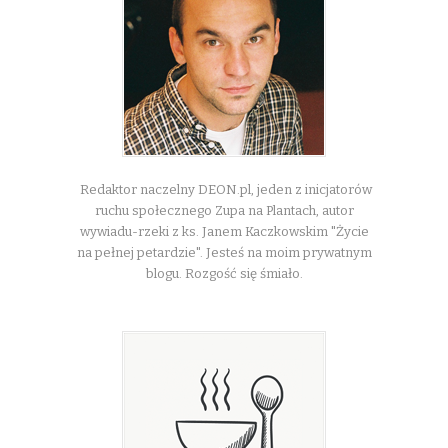
Redaktor naczelny DEON.pl, jeden z inicjatorów
ruchu społecznego Zupa na Plantach, autor
wywiadu-rzeki z ks. Janem Kaczkowskim "Życie
na pełnej petardzie". Jesteś na moim prywatnym
blogu. Rozgość się śmiało.