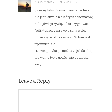
Ala · 22 marca, 2016 at 17:22:39 · →
Świetny tekst. Sama prawda. Jednak
nie jest łatwo z niektórych schematów,
nałogów i przywiązań zrezygnować.
Jeśli ktoś liczy na swoją silną wole,
może się bardzo zawieść. W tym jest
tajemnica. ale:
„Nawet potykając można zajść daleko,
nie wolno tylko upaść i nie podnieść
się „
Leave a Reply