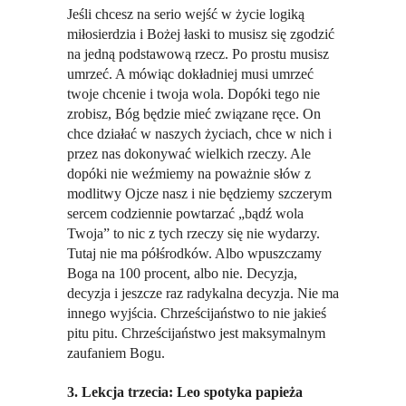
Jeśli chcesz na serio wejść w życie logiką
miłosierdzia i Bożej łaski to musisz się zgodzić
na jedną podstawową rzecz. Po prostu musisz
umrzeć. A mówiąc dokładniej musi umrzeć
twoje chcenie i twoja wola. Dopóki tego nie
zrobisz, Bóg będzie mieć związane ręce. On
chce działać w naszych życiach, chce w nich i
przez nas dokonywać wielkich rzeczy. Ale
dopóki nie weźmiemy na poważnie słów z
modlitwy Ojcze nasz i nie będziemy szczerym
sercem codziennie powtarzać „bądź wola
Twoja” to nic z tych rzeczy się nie wydarzy.
Tutaj nie ma półśrodków. Albo wpuszczamy
Boga na 100 procent, albo nie. Decyzja,
decyzja i jeszcze raz radykalna decyzja. Nie ma
innego wyjścia. Chrześcijaństwo to nie jakieś
pitu pitu. Chrześcijaństwo jest maksymalnym
zaufaniem Bogu.
3. Lekcja trzecia: Leo spotyka papieża