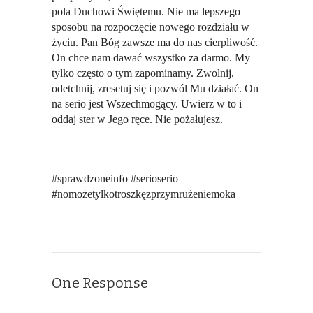
pola Duchowi Świętemu. Nie ma lepszego
sposobu na rozpoczęcie nowego rozdziału w
życiu. Pan Bóg zawsze ma do nas cierpliwość.
On chce nam dawać wszystko za darmo. My
tylko często o tym zapominamy. Zwolnij,
odetchnij, zresetuj się i pozwól Mu działać. On
na serio jest Wszechmogący. Uwierz w to i
oddaj ster w Jego ręce. Nie pożałujesz.
#sprawdzoneinfo #serioserio
#nomożetylkotroszkęzprzymrużeniemoka
One Response