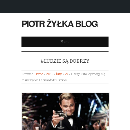
PIOTR ŻYŁKA BLOG
Menu
#LUDZIE SĄ DOBRZY
Browse:
Home
»
2016
»
luty
»
29
»
Czego katolicy mogą się
nauczyć od Leonardo DiCaprio?