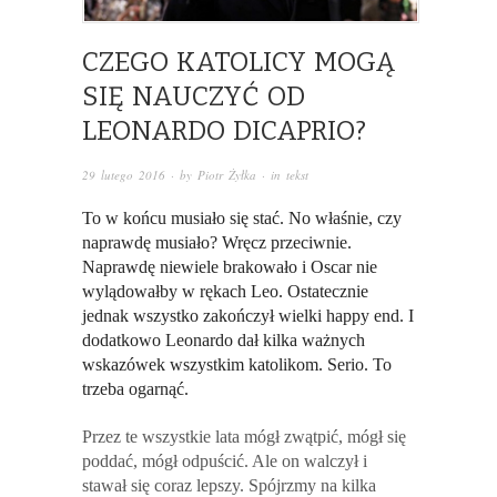
CZEGO KATOLICY MOGĄ
SIĘ NAUCZYĆ OD
LEONARDO DICAPRIO?
29 lutego 2016
· by
Piotr Żyłka
· in
tekst
To w końcu musiało się stać. No właśnie, czy
naprawdę musiało? Wręcz przeciwnie.
Naprawdę niewiele brakowało i Oscar nie
wylądowałby w rękach Leo. Ostatecznie
jednak wszystko zakończył wielki happy end. I
dodatkowo Leonardo dał kilka ważnych
wskazówek wszystkim katolikom. Serio. To
trzeba ogarnąć.
Przez te wszystkie lata mógł zwątpić, mógł się
poddać, mógł odpuścić. Ale on walczył i
stawał się coraz lepszy. Spójrzmy na kilka